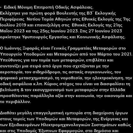
• Ειδική Μόνιμη Επιτροπή Οδικής Ασφάλειας.
Εκλέχτηκε για πρώτη φορά Βουλευτής της Β3΄ Εκλογικής
Περιφέρειας Νοτίου Τομέα Αθηνών στις Εθνικές Εκλογές της 7ης
Ιουλίου 2019 και επανεξελέγη στις Εθνικές Εκλογές της 21ης
Μαΐου 2023 κα της 25ης Ιουνίου 2023. Στις 27 Ιουνίου 2023
ορκίστηκε Υφυπουργός Εργασίας και Κοινωνικής Ασφάλισης.
Ο Ιωάννης Ξιφαράς είναι Γενικός Γραμματέας Μεταφορών στο
Υπουργείο Υποδομών και Μεταφορών από τον Μάρτιο του 2021.
Υπεύθυνος για τον τομέα των μεταφορών, επιβλέπει και
συντονίζει μια σειρά από έργα που σχετίζονται με την
αεροπορία, τον σιδηρόδρομο, τις αστικές συγκοινωνίες, τον
ψηφιακό μετασχηματισμό, τη νομοθεσία, την ηλεκτροκίνηση, την
οδική ασφάλεια κ.λπ. Κύριος στόχος του είναι να διασφαλίσει τη
βελτίωση & τον εκσυγχρονισμό των μεταφορών στην Ελλάδα
προσθέτοντας παράλληλα αξία στην κοινωνία, την οικονομία και
το περιβάλλον.
Διαθέτει μεγάλη επαγγελματική εμπειρία στη διαχείριση έργων
στους τομείς των Υποδομών και Μεταφορών, της Ενέργειας και
των Εξειδικευμένων Ηλεκτρομηχανολογικών Συστημάτων καθώς
και στις Υποδομές Έξυπνων Εφαρμογών, στο δημόσιο και