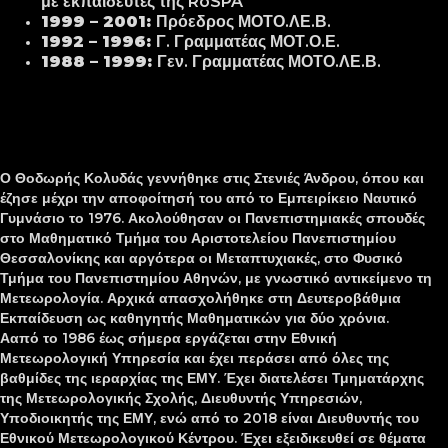
με εκπαιδευτές της
RoSPA
1999 – 2001:
Πρόεδρος ΜΟΤΟ.ΛΕ.Β.
1992 – 1996:
Γ. Γραμματέας ΜΟΤ.Ο.Ε.
1988 – 1999:
Γεν. Γραμματέας ΜΟΤΟ.ΛΕ.Β.
Ο Θοδωρής Κολυδάς γεννήθηκε στις Στενιές Άνδρου, όπου και
έζησε μέχρι την αποφοίτησή του από το Εμπειρίκειο Ναυτικό
Γυμνάσιο το 1976. Ακολούθησαν οι Πανεπιστημιακές σπουδές
στο Μαθηματικό Τμήμα του Αριστοτελείου Πανεπιστημίου
Θεσσαλονίκης και αργότερα οι Μεταπτυχιακές, στο Φυσικό
Τμήμα του Πανεπιστημίου Αθηνών, με γνωστικό αντικείμενο τη
Μετεωρολογία. Αρχικά απασχολήθηκε στη Δευτεροβάθμια
Εκπαίδευση ως καθηγητής Μαθηματικών για δύο χρόνια.
Ααπό το 1986 έως σήμερα εργάζεται στην Εθνική
Μετεωρολογική Υπηρεσία και έχει περάσει από όλες της
βαθμίδες της ιεραρχίας της ΕΜΥ. Έχει διατελέσει Τμηματάρχης
της Μετεωρολογικής Σχολής, Διευθυντής Υπηρεσιών,
Υποδιοικητής της ΕΜΥ, ενώ από το 2018 είναι Διευθυντής του
Εθνικού Μετεωρολογικού Κέντρου. Έχει εξειδικευθεί σε θέματα