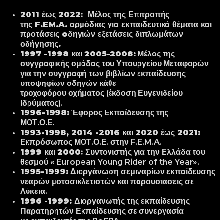
2011 έως 2022:
Μέλος της Επιτροπής
της
F
.
EM
.
A
.
αρμόδιας για εκπαιδευτικά θέματα και
προτάσεις
o
δηγιών εξετάσεις διπλωμάτων
οδήγησης.
1997 -1998 και 2005-2008:
Μέλος της
συγγραφικής ομάδας του Υπουργείου Μεταφορών
για την συγγραφή των βιβλίων εκπαίδευσης
υποψηφίων οδηγών κάθε
τροχοφόρου οχήματος (έκδοση Ευγενιδείου
Ιδρύματος).
1996-1998:
Έφορος Εκπαίδευσης της
ΜΟΤ.Ο.Ε.
1993-1998, 2014 -2016 και 2020 έως 2021:
E
κπρόσωπος ΜΟΤ.Ο.Ε. στην
F
.
E
.
M
.
A
.
1999 και 2000:
Συντονιστής για την Ελλάδα του
θεσμού «
European
Young
Rider
of
the
Year
».
1995-1999:
Διοργάνωση σεμιναρίων εκπαίδευσης
νεαρών μοτοσικλετιστών και παρουσιάσεις σε
Λύκεια.
1996 -1999:
Διοργανωτής της εκπαίδευσης
Παρατηρητών Εκπαίδευσης σε συνεργασία