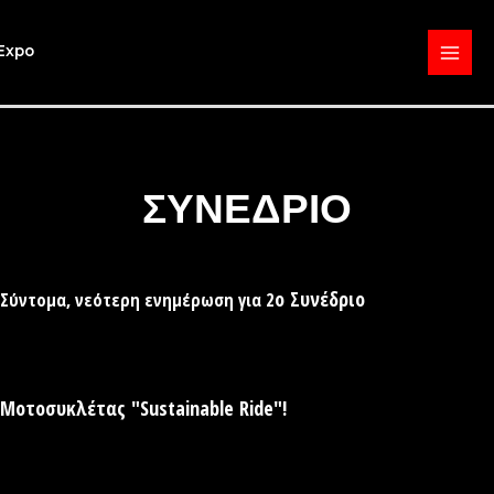
Μετάβαση
στο
περιεχόμενο
MAIN
MENU
ΣΥΝΕΔΡΙΟ
ο Συνέδριο
Σύντομα, νεότερη ενημέρωση για 2
Μοτοσυκλέτας "Sustainable Ride"!