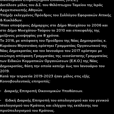
Διετέλεσε μέλος του Δ.Σ. του Φιλόπτωχου Ταμείου της Ιεράς
Αρχιεπισκοπής Αθηνών.
Υπήρξε εκλεγμένος Πρόεδρος του Συλλόγου Εφοριακών Αττικής
& Κυκλάδων.
Ήταν υποψήφιος Δήμαρχος στο Δήμο Μοσχάτου το 2006 και
στο Δήμο Μοσχάτου-Ταύρου το 2010 και επικεφαλής της
μείζονος μειοψηφίας για 8 χρόνια.
Το 2016, με απόφαση του Προέδρου της Νέας Δημοκρατίας κ.
Κυριάκου Μητσοτάκη ορίστηκε Γραμματέας Οργανωτικού της
Νέας Δημοκρατίας και τον Ιανουάριο του 2017 ορίστηκε με
νεώτερη απόφαση Γραμματέας της νεοσύστατης Γραμματείας
των Ειδικών Κομματικών Οργανώσεων (Ε.Κ.Ο.) της Νέας
Δημοκρατίας, θέση την οποία κατείχε έως τον Ιανουάριο του
2019.
Κατά την τετραετία 2019-2023 ήταν μέλος στις εξής
Κοινοβουλευτικές επιτροπές:
• Διαρκής Επιτροπή Οικονομικών Υποθέσεων.
• Ειδική Διαρκής Επιτροπή του απολογισμού και του γενικού
ισολογισμού του Κράτους και ελέγχου της εκτέλεσης του
προϋπολογισμού του Κράτους.