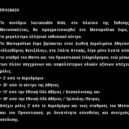
ΠΡΟΣΒΑΣΗ
Το συνέδριο Sustainable Ride, στο πλαίσιο της Έκθεσης
Μοτοσυκλέτας, θα πραγματοποιηθεί στο Metropolitan Expo,
το μεγαλύτερο ελληνικό εκθεσιακό κέντρο.
To Metropolitan Expo βρίσκεται στον Διεθνή Αερολιμένα Αθηνών
«Ελευθέριος Βενιζέλος», στα Σπάτα Αττικής, λίγα μόνο λεπτά από
το σταθμό του Metro και του Προαστιακού Σιδηρόδρομου, ενώ μέσω
των πλέον σύγχρονων και ασφαλέστερων οδικών αξόνων απέχει
μόλις:
• 2′ από το Αεροδρόμιο
• 35′ από το κέντρο της Αθήνας
• 15‘ από την Εθνική Οδό Αθήνας / Θεσσαλονίκης και
• 30′ από την Εθνική Οδό Αθήνας / Τρίπολης-Πάτρας
Απέχει μόλις 2’ από το Αεροδρόμιο και τους σταθμούς του Metro
και του Προαστιακού, με δυνατότητα απευθείας και συνεχούς
σύνδεσης.