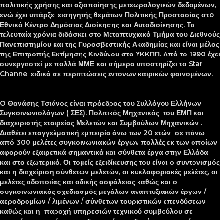
πολιτικής χρήσης και αξιοποίησης μετεωρολογικών δεδομένων,
ενώ έχει υπάρξει εισηγητής θεμάτων Πολιτικής Προστασίας στo
Εθνικό Κέντρο Δημόσιας Διοίκησης και Αυτοδιοίκησης. Τα
τελευταία χρόνια διδάσκει στο Μεταπτυχιακό Τμήμα του Διεθνούς
Πανεπιστημίου και της Πυροσβεστικής Ακαδημίας και είναι μέλος
της Επιτροπής Εκτίμησης Κινδύνου στο ΥΚΚΠΠ. Από το 1990 έχει
συνεργαστεί με πολλά ΜΜΕ και σήμερα υποστηρίζει το Star
Channel ειδικά σε περιπτώσεις έντονων καιρικών φαινομένων.
O Θανάσης Τσιάνος είναι πρόεδρος του Συλλόγου Ελλήνων
Συγκοινωνιολόγων ( ΣΕΣ). Πολιτικός Μηχανικός του ΕΜΠ και
διαχειριστής εταιρείας Μελετών και Συμβούλων Μηχανικών .
Διαθέτει επαγγελματική εμπειρία άνω των 20 ετών σε πάνω
από 300 μελέτες συγκοινωνιακών έργων πολλές εκ των οποίων
αφορούν εξαιρετικά σημαντικά και σύνθετα έργα στην Ελλάδα
και στο εξωτερικό. Οι τομείς εξειδίκευσης του είναι ο συντονισμός
και η διαχείριση σύνθετων μελετών, οι κυκλοφοριακές μελέτες, οι
μελέτες οδοποιίας και οδικής ασφάλειας καθώς και ο
συγκοινωνιακός σχεδιασμός μεγάλων αναπτυξιακών έργων /
αεροδρομίων / λιμένων / σύνθετων τουριστικών επενδύσεων
καθώς και η παροχή υπηρεσιών τεχνικού συμβούλου σε