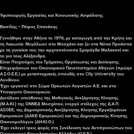
Υφυπουργός Εργασίας και Κοινωνικής Ασφάλισης
Βασίλης – Πέτρος Σπανάκης
Γεννήθηκε στην Αθήνα το 1976, με καταγωγή από την Κρήτη και
τη Λακωνία. Μεγάλωσε στο Μοσχάτο και ζει στα Νότια Προάστια
με τη γυναίκα του, την αρχιτεκτόνισσα Σμαράγδα Μαλακατέ και
το γιο τους Αλέξανδρο.
Είναι Πτυχιούχος του Τμήματος Οργάνωσης και Διοίκησης
Επιχειρήσεων του Οικονομικού Πανεπιστημίου Αθηνών (πρώην
Α.Σ.Ο.Ε.Ε.) με μεταπτυχιακές σπουδές στο City University του
Λονδίνου.
Έχει εργαστεί στο Σώμα Ορκωτών Λογιστών Α.Ε. και στο
Υπουργείο Οικονομικών.
Διετέλεσε υπεύθυνος της Μαθητικής Ανεξάρτητης Κίνησης
(Μ.Α.ΚΙ.) της ΟΝΝΕΔ Μοσχάτου, ενεργό στέλεχος της Δ.Α.Π.
ΑΣΟΕΕ, της Δημοκρατικής Ανεξάρτητης Κίνησης Εργαζομένων
Εφοριακών (ΔΑΚΕ Εφοριακών) και της Δημοκρατικής Κίνησης
Οικονομολόγων (ΔΗ.ΚΙ.Ο.)
Έχει εκλεγεί τρεις φορές στη Συνέλευση των Αντιπροσώπων του
Οικονομικού Επιμελητηρίου Ελλάδος (Ο.Ε.Ε.)