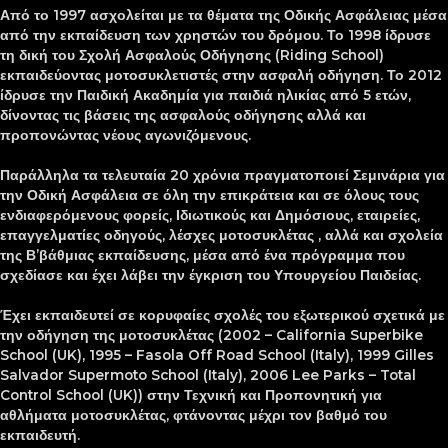
Από το 1997 ασχολείται με τα θέματα της Οδικής Ασφάλειας μέσα
από την εκπαίδευση των χρηστών του δρόμου. Το 1998 ίδρυσε
τη δική του Σχολή Ασφαλούς Οδήγησης (Riding School)
εκπαιδεύοντας μοτοσυκλετιστές στην ασφαλή οδήγηση. Το 2012
ίδρυσε την Παιδική Ακαδημία για παιδιά ηλικίας από 5 ετών,
δίνοντας τις βάσεις της ασφαλούς οδήγησης αλλά και
προπονώντας νέους αγωνιζόμενους.
Παράλληλα τα τελευταία 20 χρόνια πραγματοποιεί Σεμινάρια για
την Οδική Ασφάλεια σε όλη την επικράτεια και σε όλους τους
ενδιαφερόμενους φορείς, Ιδιωτικούς και Δημόσιους, εταιρείες,
επαγγελματίες οδηγούς, λέσχες μοτοσυκλέτας , αλλά και σχολεία
της Β’βάθμιας εκπαίδευσης, μέσα από ένα πρόγραμμα που
σχεδίασε και έχει λάβει την έγκριση του Υπουργείου Παιδείας.
Έχει εκπαιδευτεί σε κορυφαίες σχολές του εξωτερικού σχετικά με
την οδήγηση της μοτοσυκλέτας (2002 – California Superbike
School (UK), 1995 – Fasola Off Road School (Italy), 1999 Gilles
Salvador Supermoto School (Italy), 2006 Lee Parks – Total
Control School (UK)) στην Τεχνική και Προπονητική για
αθλήματα μοτοσυκλέτας, φτάνοντας μέχρι τον βαθμό του
εκπαιδευτή.