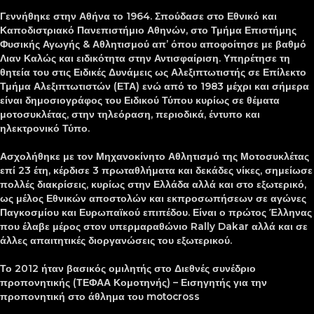
Γεννήθηκε στην Αθήνα το 1964. Σπούδασε στο Εθνικό και
Καποδιστριακό Πανεπιστήμιο Αθηνών, στο Τμήμα Επιστήμης
Φυσικής Αγωγής & Αθλητισμού απ’ όπου αποφοίτησε με βαθμό
Λιαν Καλώς και ειδικότητα στην Αντισφαίριση. Υπηρέτησε τη
θητεία του στις Ειδικές Δυνάμεις ως Αλεξιπτωτιστής σε Επίλεκτο
Τμήμα Αλεξιπτωτιστών (ΕΤΑ) ενώ από το 1983 μέχρι και σήμερα
είναι δημοσιογράφος του Ειδικού Τύπου κυρίως σε θέματα
μοτοσυκλέτας, στην τηλεόραση, περιοδικά, έντυπο και
ηλεκτρονικό Τύπο.
Ασχολήθηκε με τον Μηχανοκίνητο Αθλητισμό της Μοτοσυκλέτας
επί 23 έτη, κέρδισε 3 πρωταθλήματα και δεκάδες νίκες, σημείωσε
πολλές διακρίσεις, κυρίως στην Ελλάδα αλλά και στο εξωτερικό,
ως μέλος Εθνικών αποστολών και εκπροσωπήσεων σε αγώνες
Παγκοσμίου και Ευρωπαϊκού επιπέδου. Είναι ο πρώτος Έλληνας
που έλαβε μέρος στον υπερμαραθώνιο Rally Dakar αλλά και σε
άλλες απαιτητικές διοργανώσεις του εξωτερικού.
Το 2012 ήταν βασικός ομιλητής στο Διεθνές συνέδριο
προπονητικής (ΤΕΦΑΑ Κομοτηνής) – Εισηγητής για την
προπονητική στο άθλημα του motocross