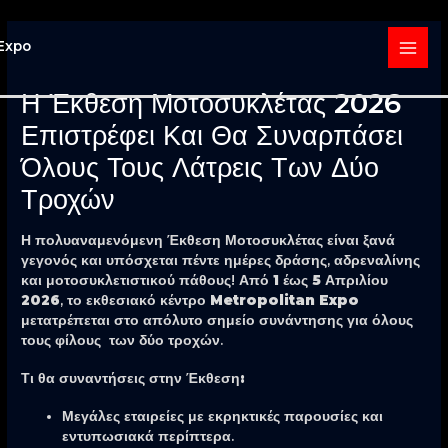
Μετάβαση
στο
περιεχόμενο
MAIN
Η Έκθεση Μοτοσυκλέτας 2026
MENU
Επιστρέφει Και Θα Συναρπάσει
Όλους Τους Λάτρεις Των Δύο
Τροχών
Η πολυαναμενόμενη
Έκθεση Μοτοσυκλέτας
είναι ξανά
γεγονός και υπόσχεται πέντε ημέρες δράσης, αδρεναλίνης
και μοτοσυκλετιστικού πάθους! Από
1 έως 5 Απριλίου
2026
, το εκθεσιακό κέντρο
Metropolitan Expo
μετατρέπεται στο απόλυτο σημείο συνάντησης για όλους
τους φίλους των δύο τροχών.
Τι θα συναντήσεις στην Έκθεση:
Μεγάλες εταιρείες
με εκρηκτικές παρουσίες και
εντυπωσιακά περίπτερα.